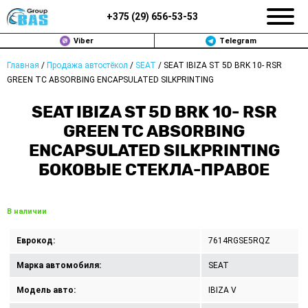
+375 (
29
)
656-53-53
Viber
Telegram
Главная
/
Продажа автостёкол
/
SEAT
/
SEAT IBIZA ST 5D BRK 10- RSR
ЗАМЕНА АВТОСТЕКОЛ В МИНСКЕ
GREEN TC ABSORBING ENCAPSULATED SILKPRINTING
ПРОДАЖА АВТОСТЁКОЛ
SEAT IBIZA ST 5D BRK 10- RSR
GREEN TC ABSORBING
РЕМОНТ
ENCAPSULATED SILKPRINTING
БОКОВЫЕ СТЕКЛА-ПРАВОЕ
ДОП. УСЛУГИ
ВОПРОС-ОТВЕТ
В наличии
КОНТАКТЫ
Еврокод:
7614RGSE5RQZ
ПОЛИТИКА КОНФИДЕНЦИАЛЬНОСТИ
Марка автомобиля:
SEAT
Модель авто:
IBIZA V