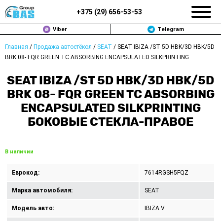
+375 (
29
)
656-53-53
Viber
Telegram
Главная
/
Продажа автостёкол
/
SEAT
/
SEAT IBIZA /ST 5D HBK/3D HBK/5D
ЗАМЕНА АВТОСТЕКОЛ В МИНСКЕ
BRK 08- FQR GREEN TC ABSORBING ENCAPSULATED SILKPRINTING
ПРОДАЖА АВТОСТЁКОЛ
SEAT IBIZA /ST 5D HBK/3D HBK/5D
BRK 08- FQR GREEN TC ABSORBING
РЕМОНТ
ENCAPSULATED SILKPRINTING
БОКОВЫЕ СТЕКЛА-ПРАВОЕ
ДОП. УСЛУГИ
ВОПРОС-ОТВЕТ
В наличии
КОНТАКТЫ
Еврокод:
7614RGSH5FQZ
ПОЛИТИКА КОНФИДЕНЦИАЛЬНОСТИ
Марка автомобиля:
SEAT
Модель авто:
IBIZA V