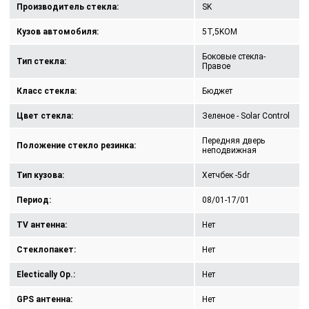
Производитель стекла:
SK
Кузов автомобиля:
5T,5KOM
Боковые стекла-
Тип стекла:
Правое
Класс стекла:
Бюджет
Цвет стекла:
Зеленое - Solar Control
Передняя дверь
Положение стекло резинка:
неподвижная
Тип кузова:
Хетчбек -5dr
Период:
08/01-17/01
TV антенна:
Нет
Стеклопакет:
Нет
Electically Op.:
Нет
GPS антенна:
Нет