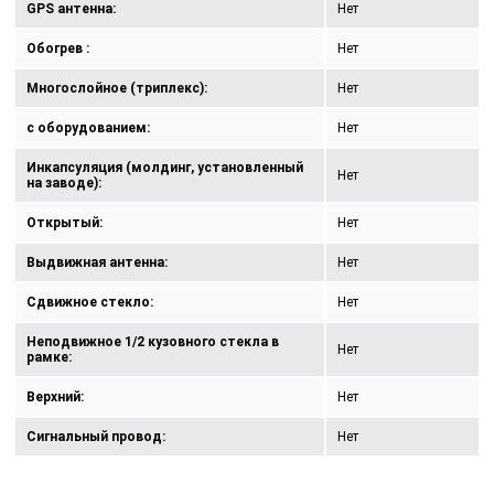
GPS антенна:
Нет
Обогрев :
Нет
Многослойное (триплекс):
Нет
с оборудованием:
Нет
Инкапсуляция (молдинг, установленный
Нет
на заводе):
Открытый:
Нет
Выдвижная антенна:
Нет
Сдвижное стекло:
Нет
Неподвижное 1/2 кузовного стекла в
Нет
рамке:
Верхний:
Нет
Сигнальный провод:
Нет