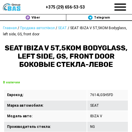
+375 (
29
)
656-53-53
Viber
Telegram
Главная
/
Продажа автостёкол
/
SEAT
/
SEAT IBIZA V 5T,5KOM Bodyglass,
ЗАМЕНА АВТОСТЕКОЛ В МИНСКЕ
left side, GS, front door
ПРОДАЖА АВТОСТЁКОЛ
SEAT IBIZA V 5T,5KOM BODYGLASS,
LEFT SIDE, GS, FRONT DOOR
РЕМОНТ
БОКОВЫЕ СТЕКЛА-ЛЕВОЕ
ДОП. УСЛУГИ
В наличии
ВОПРОС-ОТВЕТ
Еврокод:
7614LGSH5FD
КОНТАКТЫ
Марка автомобиля:
SEAT
ПОЛИТИКА КОНФИДЕНЦИАЛЬНОСТИ
Модель авто:
IBIZA V
Производитель стекла:
NG