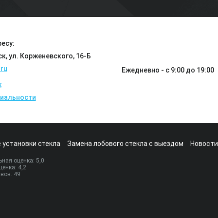
есу:
ск, ул. Корженевского, 16-Б
ru
Ежедневно - с 9:00 до 19:00
k
иальности
 установки стекла
Замена лобового стекла с выездом
Новости
ная оценка:
5
,0
ценка:
4,2
ывов:
49