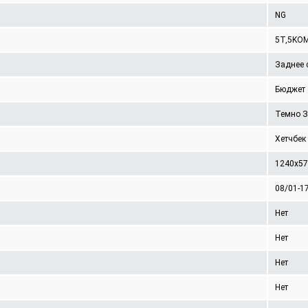
NG
5T,5KO
Заднее 
Бюджет
Темно З
Хетчбек
1240x5
08/01-1
Нет
Нет
Нет
Нет