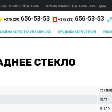
ОСЛЕ УСТАНОВКИ СТЕКЛА
ЗАМЕНА ЛОБОВОГО СТЕКЛА С ВЫЕЗДОМ
656-53-53
656-53-53
+375 (
29
)
+375 (
33
)
ЗАМЕНА АВТОСТЕКОЛ В МИНСКЕ
ПРОДАЖА АВТОСТЁКОЛ
РЕМ
 ЗАДНЕЕ СТЕКЛО
7614BG
SEAT
IBIZA V