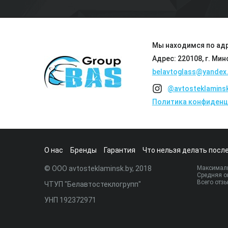
Мы находимся по адр
Адрес: 220108, г. Мин
belavtoglass@yandex.
@avtosteklamins
Политика конфиденц
О нас
Бренды
Гарантия
Что нельзя делать после
© ООО avtosteklaminsk.by, 2018
Максималь
Средняя о
Всего отз
ЧТУП "Белавтостеклогрупп"
УНП 192372971