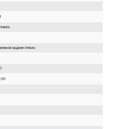
M
стекло
еленое заднее стекло
77
7/01