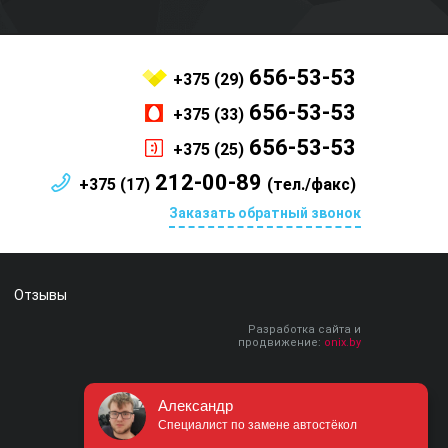
656-53-53
+375 (29)
656-53-53
+375 (33)
656-53-53
+375 (25)
212-00-89
+375 (17)
(тел./факс)
Заказать обратный звонок
Отзывы
Разработка сайта и
продвижение:
onix.by
Александр
Специалист по замене автостёкол