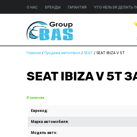
О НАС
БРЕНДЫ
ГАРАНТИЯ
ЧТО НЕЛЬЗЯ ДЕЛАТЬ П
Главная
/
Продажа автостёкол
/
SEAT
/
SEAT IBIZA V 5T
SEAT IBIZA V 5T
В наличии
Еврокод:
Марка автомобиля:
Модель авто: