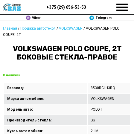
+375 (
29
)
656-53-53
Viber
Telegram
Главная
/
Продажа автостёкол
/
VOLKSWAGEN
/
VOLKSWAGEN POLO
ЗАМЕНА АВТОСТЕКОЛ В МИНСКЕ
COUPE, 2T
ПРОДАЖА АВТОСТЁКОЛ
VOLKSWAGEN POLO COUPE, 2T
БОКОВЫЕ СТЕКЛА-ПРАВОЕ
РЕМОНТ
ДОП. УСЛУГИ
В наличии
ВОПРОС-ОТВЕТ
Еврокод:
8530RCLH3RQ
Марка автомобиля:
VOLKSWAGEN
КОНТАКТЫ
Модель авто:
POLO II
ПОЛИТИКА КОНФИДЕНЦИАЛЬНОСТИ
Производитель стекла:
SG
Кузов автомобиля:
2LIM