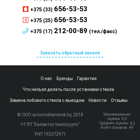
656-53-53
+375 (33)
656-53-53
+375 (25)
212-00-89
+375 (17)
(тел./факс)
Заказать обратный звонок
О нас
Бренды
Гарантия
Что нельзя делать после установки стекла
Замена лобового стекла с выездом
Новости
Отзывы
© ООО avtosteklaminsk.by, 2018
Максимальная
оценка:
5
,0
Средняя оценка:
4,2
ЧТУП "Белавтостеклогрупп"
Всего отзывов:
49
УНП 192372971