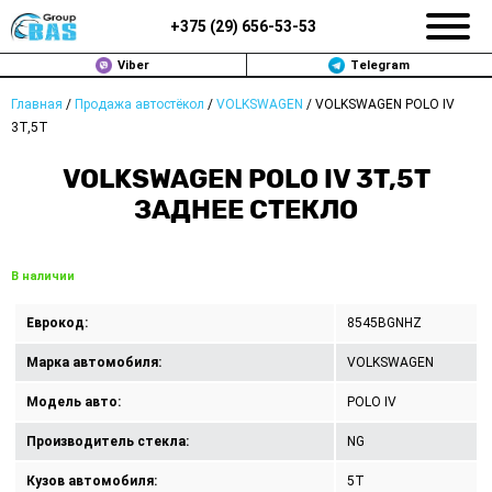
+375 (
29
)
656-53-53
Viber
Telegram
Главная
/
Продажа автостёкол
/
VOLKSWAGEN
/
VOLKSWAGEN POLO IV
ЗАМЕНА АВТОСТЕКОЛ В МИНСКЕ
3T,5T
ПРОДАЖА АВТОСТЁКОЛ
VOLKSWAGEN POLO IV 3T,5T
ЗАДНЕЕ СТЕКЛО
РЕМОНТ
ДОП. УСЛУГИ
В наличии
ВОПРОС-ОТВЕТ
Еврокод:
8545BGNHZ
Марка автомобиля:
VOLKSWAGEN
КОНТАКТЫ
Модель авто:
POLO IV
ПОЛИТИКА КОНФИДЕНЦИАЛЬНОСТИ
Производитель стекла:
NG
Кузов автомобиля:
5T