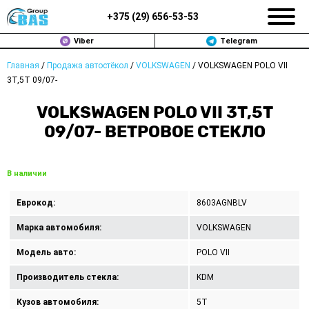
+375 (
29
)
656-53-53
Viber
Telegram
Главная
/
Продажа автостёкол
/
VOLKSWAGEN
/
VOLKSWAGEN POLO VII
ЗАМЕНА АВТОСТЕКОЛ В МИНСКЕ
3T,5T 09/07-
ПРОДАЖА АВТОСТЁКОЛ
VOLKSWAGEN POLO VII 3T,5T
09/07- ВЕТРОВОЕ СТЕКЛО
РЕМОНТ
ДОП. УСЛУГИ
В наличии
ВОПРОС-ОТВЕТ
Еврокод:
8603AGNBLV
Марка автомобиля:
VOLKSWAGEN
КОНТАКТЫ
Модель авто:
POLO VII
ПОЛИТИКА КОНФИДЕНЦИАЛЬНОСТИ
Производитель стекла:
KDM
Кузов автомобиля:
5T