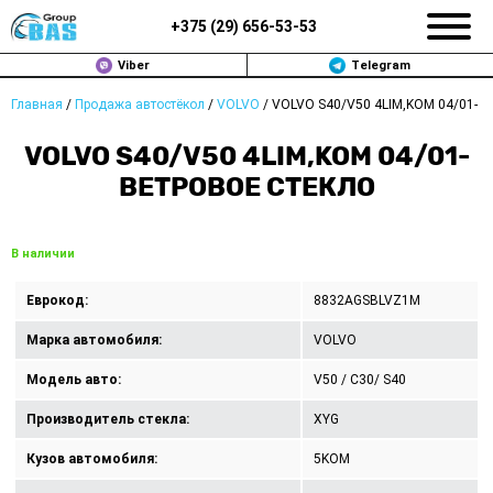
+375 (
29
)
656-53-53
Viber
Telegram
Главная
/
Продажа автостёкол
/
VOLVO
/
VOLVO S40/V50 4LIM,KOM 04/01-
ЗАМЕНА АВТОСТЕКОЛ В МИНСКЕ
VOLVO S40/V50 4LIM,KOM 04/01-
ПРОДАЖА АВТОСТЁКОЛ
ВЕТРОВОЕ СТЕКЛО
РЕМОНТ
В наличии
ДОП. УСЛУГИ
Еврокод:
8832AGSBLVZ1M
ВОПРОС-ОТВЕТ
Марка автомобиля:
VOLVO
КОНТАКТЫ
Модель авто:
V50 / C30/ S40
Производитель стекла:
XYG
ПОЛИТИКА КОНФИДЕНЦИАЛЬНОСТИ
Кузов автомобиля:
5KOM