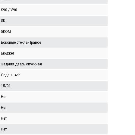
S90 / V90
SK
5KOM
Боковые стекла-Правое
Бюджет
Задняя дверь опускная
Седан - 4dr
15/01-
Нет
Нет
Нет
Нет