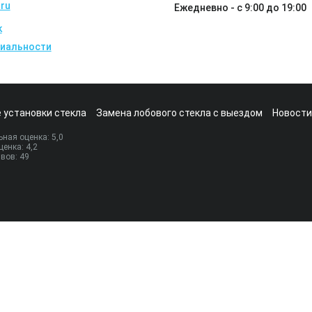
ru
Ежедневно - с 9:00 до 19:00
k
иальности
 установки стекла
Замена лобового стекла с выездом
Новости
ная оценка:
5
,0
ценка:
4,2
ывов:
49