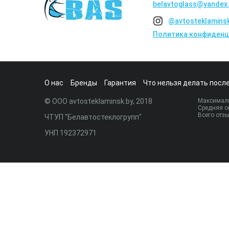
belavtoglass@yandex.
@avtosteklamins
Политика конфиденц
О нас
Бренды
Гарантия
Что нельзя делать после
© ООО avtosteklaminsk.by, 2018
Максималь
Средняя о
Всего отз
ЧТУП "Белавтостеклогрупп"
УНП 192372971