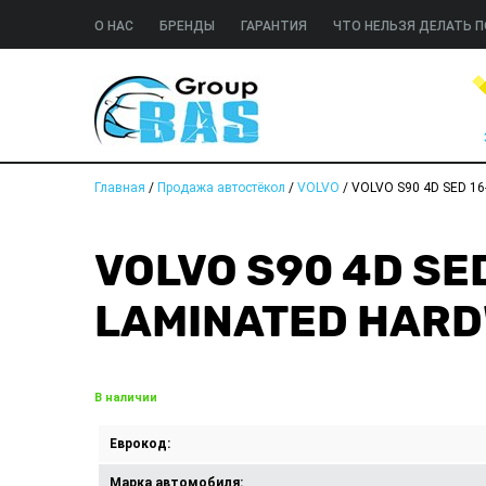
О НАС
БРЕНДЫ
ГАРАНТИЯ
ЧТО НЕЛЬЗЯ ДЕЛАТЬ П
Главная
/
Продажа автостёкол
/
VOLVO
/
VOLVO S90 4D SED 1
VOLVO S90 4D SE
LAMINATED HAR
В наличии
Еврокод:
Марка автомобиля: