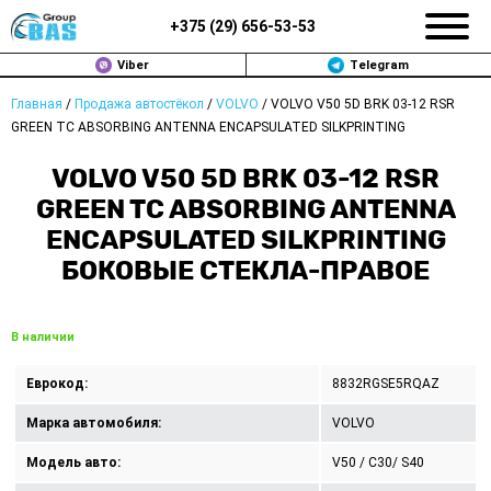
+375 (
29
)
656-53-53
Viber
Telegram
Главная
/
Продажа автостёкол
/
VOLVO
/
VOLVO V50 5D BRK 03-12 RSR
ЗАМЕНА АВТОСТЕКОЛ В МИНСКЕ
GREEN TC ABSORBING ANTENNA ENCAPSULATED SILKPRINTING
ПРОДАЖА АВТОСТЁКОЛ
VOLVO V50 5D BRK 03-12 RSR
GREEN TC ABSORBING ANTENNA
РЕМОНТ
ENCAPSULATED SILKPRINTING
БОКОВЫЕ СТЕКЛА-ПРАВОЕ
ДОП. УСЛУГИ
ВОПРОС-ОТВЕТ
В наличии
КОНТАКТЫ
Еврокод:
8832RGSE5RQAZ
ПОЛИТИКА КОНФИДЕНЦИАЛЬНОСТИ
Марка автомобиля:
VOLVO
Модель авто:
V50 / C30/ S40