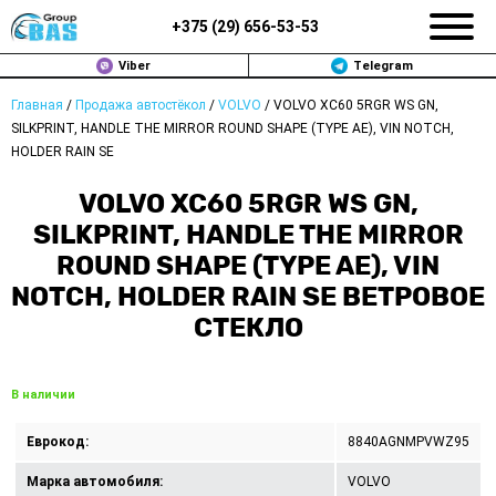
+375 (
29
)
656-53-53
Viber
Telegram
Главная
/
Продажа автостёкол
/
VOLVO
/
VOLVO XC60 5RGR WS GN,
ЗАМЕНА АВТОСТЕКОЛ В МИНСКЕ
SILKPRINT, HANDLE THE MIRROR ROUND SHAPE (TYPE AE), VIN NOTCH,
HOLDER RAIN SE
ПРОДАЖА АВТОСТЁКОЛ
VOLVO XC60 5RGR WS GN,
РЕМОНТ
SILKPRINT, HANDLE THE MIRROR
ROUND SHAPE (TYPE AE), VIN
ДОП. УСЛУГИ
NOTCH, HOLDER RAIN SE ВЕТРОВОЕ
СТЕКЛО
ВОПРОС-ОТВЕТ
КОНТАКТЫ
В наличии
ПОЛИТИКА КОНФИДЕНЦИАЛЬНОСТИ
Еврокод:
8840AGNMPVWZ95
Марка автомобиля:
VOLVO