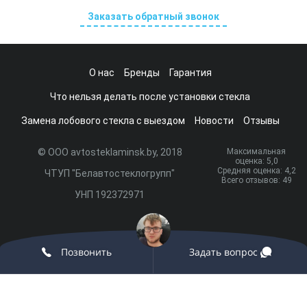
Заказать обратный звонок
О нас
Бренды
Гарантия
Что нельзя делать после установки стекла
Замена лобового стекла с выездом
Новости
Отзывы
© ООО avtosteklaminsk.by, 2018
Максимальная
оценка:
5
,0
Средняя оценка:
4,2
ЧТУП "Белавтостеклогрупп"
Всего отзывов:
49
УНП 192372971
Разработка сайта и продвижение:
onix.by
Позвонить
Задать вопрос