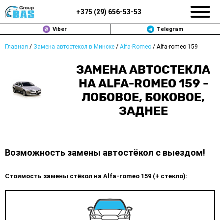
+375 (
29
)
656-53-53
Viber
Telegram
Главная
/
Замена автостекол в Минске
/
Alfa-Romeo
/
Alfa-romeo 159
ЗАМЕНА АВТОСТЕКОЛ В МИНСКЕ
ЗАМЕНА АВТОСТЕКЛА
ПРОДАЖА АВТОСТЁКОЛ
НА ALFA-ROMEO 159 -
ЛОБОВОЕ, БОКОВОЕ,
РЕМОНТ
ЗАДНЕЕ
ДОП. УСЛУГИ
ВОПРОС-ОТВЕТ
Возможность замены автостёкол с выездом!
КОНТАКТЫ
Стоимость замены стёкол на Alfa-romeo 159 (+ стекло):
ПОЛИТИКА КОНФИДЕНЦИАЛЬНОСТИ