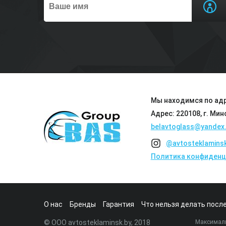
Мы находимся по адр
Адрес: 220108, г. Мин
belavtoglass@yandex.
@avtosteklamins
Политика конфиденц
О нас
Бренды
Гарантия
Что нельзя делать после
© ООО avtosteklaminsk.by, 2018
Максималь