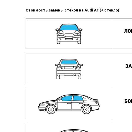
Стоимость замены стёкол на Audi A1 (+ стекло):
ЛО
ЗА
БО