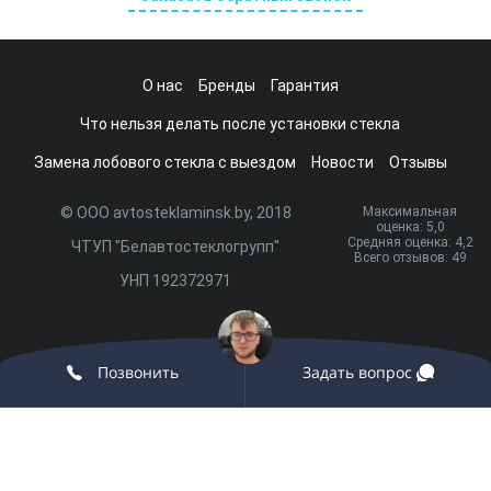
О нас
Бренды
Гарантия
Что нельзя делать после установки стекла
Замена лобового стекла с выездом
Новости
Отзывы
© ООО avtosteklaminsk.by, 2018
Максимальная
оценка:
5
,0
Средняя оценка:
4,2
ЧТУП "Белавтостеклогрупп"
Всего отзывов:
49
УНП 192372971
Разработка сайта и продвижение:
onix.by
Позвонить
Задать вопрос