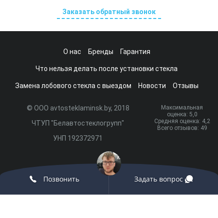
Заказать обратный звонок
О нас
Бренды
Гарантия
Что нельзя делать после установки стекла
Замена лобового стекла с выездом
Новости
Отзывы
© ООО avtosteklaminsk.by, 2018
Максимальная
оценка:
5
,0
Средняя оценка:
4,2
ЧТУП "Белавтостеклогрупп"
Всего отзывов:
49
УНП 192372971
Разработка сайта и продвижение:
onix.by
Позвонить
Задать вопрос