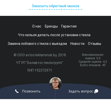
Заказать обратный звонок
О нас
Бренды
Гарантия
Что нельзя делать после установки стекла
Замена лобового стекла с выездом
Новости
Отзывы
© ООО avtosteklaminsk.by, 2018
Максимальная
оценка:
5
,0
Средняя оценка:
4,2
ЧТУП "Белавтостеклогрупп"
Всего отзывов:
49
УНП 192372971
Разработка сайта и продвижение:
onix.by
Позвонить
Задать вопрос