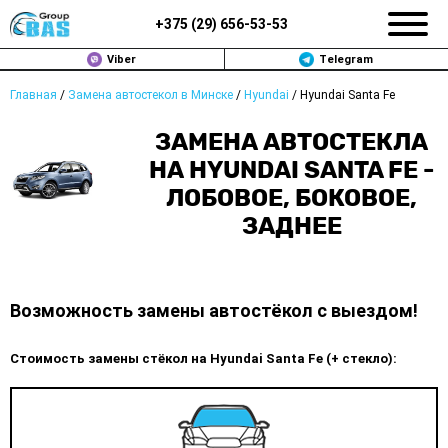
+375 (
29
)
656-53-53
Viber
Telegram
Главная
/
Замена автостекол в Минске
/
Hyundai
/
Hyundai Santa Fe
ЗАМЕНА АВТОСТЕКОЛ В МИНСКЕ
ЗАМЕНА АВТОСТЕКЛА
ПРОДАЖА АВТОСТЁКОЛ
НА HYUNDAI SANTA FE -
ЛОБОВОЕ, БОКОВОЕ,
РЕМОНТ
ЗАДНЕЕ
ДОП. УСЛУГИ
ВОПРОС-ОТВЕТ
Возможность замены автостёкол с выездом!
КОНТАКТЫ
Стоимость замены стёкол на Hyundai Santa Fe (+ стекло):
ПОЛИТИКА КОНФИДЕНЦИАЛЬНОСТИ