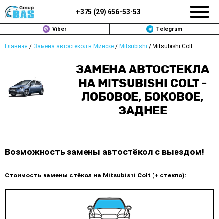
+375 (
29
)
656-53-53
Viber
Telegram
Главная
/
Замена автостекол в Минске
/
Mitsubishi
/
Mitsubishi Colt
ЗАМЕНА АВТОСТЕКОЛ В МИНСКЕ
ЗАМЕНА АВТОСТЕКЛА
ПРОДАЖА АВТОСТЁКОЛ
НА MITSUBISHI COLT -
ЛОБОВОЕ, БОКОВОЕ,
РЕМОНТ
ЗАДНЕЕ
ДОП. УСЛУГИ
ВОПРОС-ОТВЕТ
Возможность замены автостёкол с выездом!
КОНТАКТЫ
Стоимость замены стёкол на Mitsubishi Colt (+ стекло):
ПОЛИТИКА КОНФИДЕНЦИАЛЬНОСТИ