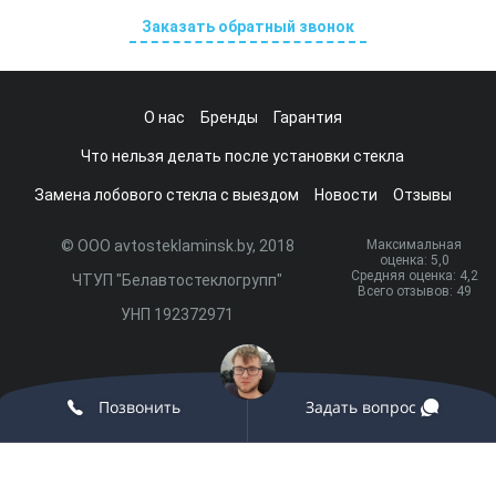
Заказать обратный звонок
О нас
Бренды
Гарантия
Что нельзя делать после установки стекла
Замена лобового стекла с выездом
Новости
Отзывы
© ООО avtosteklaminsk.by, 2018
Максимальная
оценка:
5
,0
Средняя оценка:
4,2
ЧТУП "Белавтостеклогрупп"
Всего отзывов:
49
УНП 192372971
Разработка сайта и продвижение:
onix.by
Позвонить
Задать вопрос