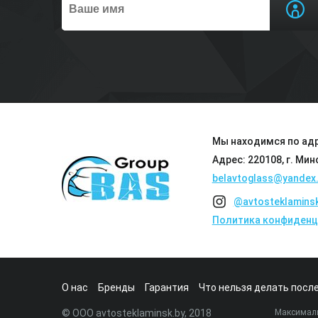
Мы находимся по адр
Адрес: 220108, г. Мин
belavtoglass@yandex.
@avtosteklamins
Политика конфиденц
О нас
Бренды
Гарантия
Что нельзя делать после
© ООО avtosteklaminsk.by, 2018
Максималь