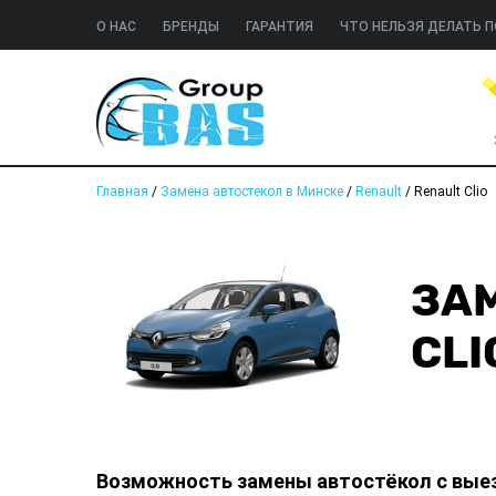
О НАС
БРЕНДЫ
ГАРАНТИЯ
ЧТО НЕЛЬЗЯ ДЕЛАТЬ П
Главная
/
Замена автостекол в Минске
/
Renault
/
Renault Clio
ЗА
CLI
Возможность замены автостёкол с вые