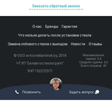
Заказать обратный звонок
О нас
Бренды
Гарантия
Что нельзя делать после установки стекла
Замена лобового стекла с выездом
Новости
Отзывы
© ООО avtosteklaminsk.by, 2018
Максимальная
оценка:
5
,0
Средняя оценка:
4,2
ЧТУП "Белавтостеклогрупп"
Всего отзывов:
49
УНП 192372971
Разработка сайта и продвижение:
onix.by
Позвонить
Задать вопрос