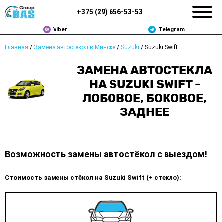
+375 (
29
)
656-53-53
Viber
Telegram
Главная
/
Замена автостекол в Минске
/
Suzuki
/
Suzuki Swift
ЗАМЕНА АВТОСТЕКОЛ В МИНСКЕ
ЗАМЕНА АВТОСТЕКЛА
ПРОДАЖА АВТОСТЁКОЛ
НА SUZUKI SWIFT -
ЛОБОВОЕ, БОКОВОЕ,
РЕМОНТ
ЗАДНЕЕ
ДОП. УСЛУГИ
ВОПРОС-ОТВЕТ
Возможность замены автостёкол с выездом!
КОНТАКТЫ
Стоимость замены стёкол на Suzuki Swift (+ стекло):
ПОЛИТИКА КОНФИДЕНЦИАЛЬНОСТИ