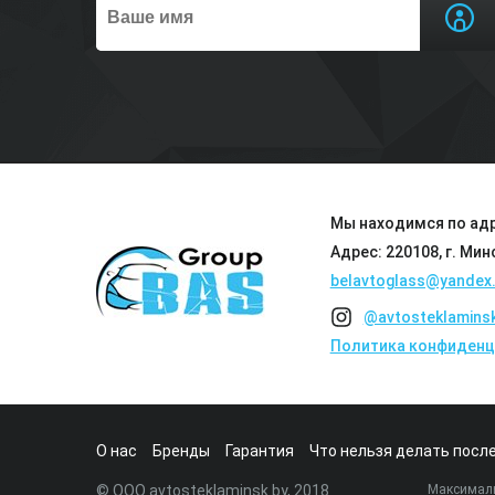
Мы находимся по адр
Адрес: 220108, г. Мин
belavtoglass@yandex.
@avtosteklamins
Политика конфиденц
О нас
Бренды
Гарантия
Что нельзя делать после
© ООО avtosteklaminsk.by, 2018
Максималь