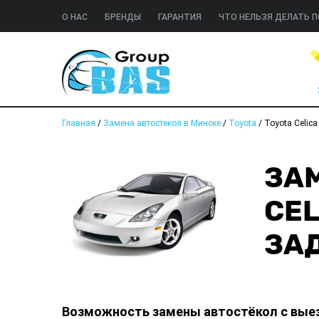
О НАС
БРЕНДЫ
ГАРАНТИЯ
ЧТО НЕЛЬЗЯ ДЕЛАТЬ П
Главная
/
Замена автостекол в Минске
/
Toyota
/
Toyota Celica
ЗАМ
CEL
ЗА
Возможность замены автостёкол с вые