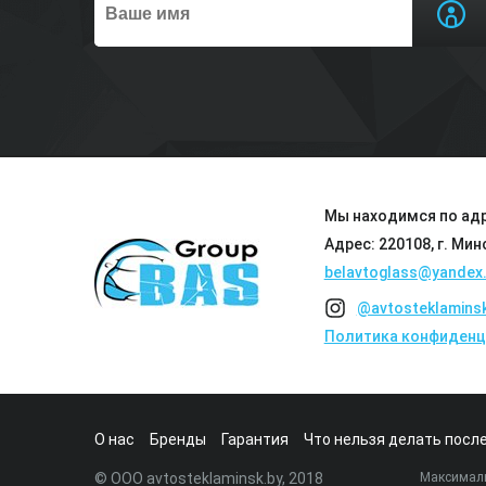
Мы находимся по адр
Адрес: 220108, г. Мин
belavtoglass@yandex.
@avtosteklamins
Политика конфиденц
О нас
Бренды
Гарантия
Что нельзя делать после
© ООО avtosteklaminsk.by, 2018
Максималь