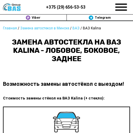
+375 (
29
)
656-53-53
Viber
Telegram
Главная
/
Замена автостекол в Минске
/
ВАЗ
/
ВАЗ Kalina
ЗАМЕНА АВТОСТЕКОЛ В МИНСКЕ
ЗАМЕНА АВТОСТЕКЛА НА ВАЗ
ПРОДАЖА АВТОСТЁКОЛ
KALINA - ЛОБОВОЕ, БОКОВОЕ,
ЗАДНЕЕ
РЕМОНТ
ДОП. УСЛУГИ
Возможность замены автостёкол с выездом!
ВОПРОС-ОТВЕТ
Стоимость замены стёкол на ВАЗ Kalina (+ стекло):
КОНТАКТЫ
ПОЛИТИКА КОНФИДЕНЦИАЛЬНОСТИ