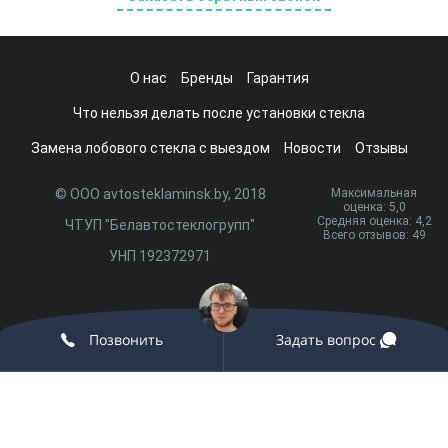
О нас
Бренды
Гарантия
Что нельзя делать после установки стекла
Замена лобового стекла с выездом
Новости
Отзывы
© ООО avtosteklaminsk.by, 2018
Максимальная
оценка:
5
,0
Средняя оценка:
4,2
ЧТУП "Белавтостеклогрупп"
Всего отзывов:
49
УНП 192372971
Разработка сайта и продвижение:
onix.by
Позвонить
Задать вопрос