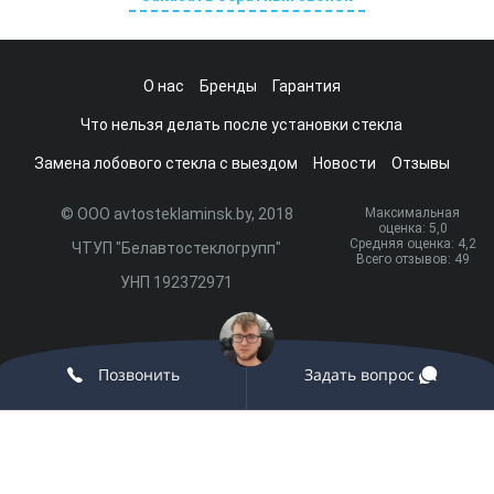
О нас
Бренды
Гарантия
Что нельзя делать после установки стекла
Замена лобового стекла с выездом
Новости
Отзывы
© ООО avtosteklaminsk.by, 2018
Максимальная
оценка:
5
,0
Средняя оценка:
4,2
ЧТУП "Белавтостеклогрупп"
Всего отзывов:
49
УНП 192372971
Разработка сайта и продвижение:
onix.by
Позвонить
Задать вопрос