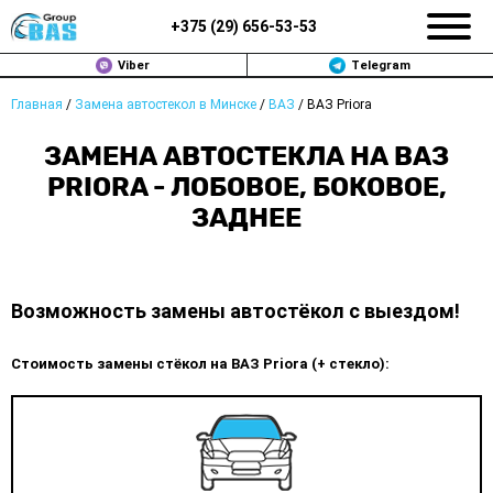
+375 (
29
)
656-53-53
Viber
Telegram
Главная
/
Замена автостекол в Минске
/
ВАЗ
/
ВАЗ Priora
ЗАМЕНА АВТОСТЕКОЛ В МИНСКЕ
ЗАМЕНА АВТОСТЕКЛА НА ВАЗ
ПРОДАЖА АВТОСТЁКОЛ
PRIORA - ЛОБОВОЕ, БОКОВОЕ,
ЗАДНЕЕ
РЕМОНТ
ДОП. УСЛУГИ
Возможность замены автостёкол с выездом!
ВОПРОС-ОТВЕТ
Стоимость замены стёкол на ВАЗ Priora (+ стекло):
КОНТАКТЫ
ПОЛИТИКА КОНФИДЕНЦИАЛЬНОСТИ